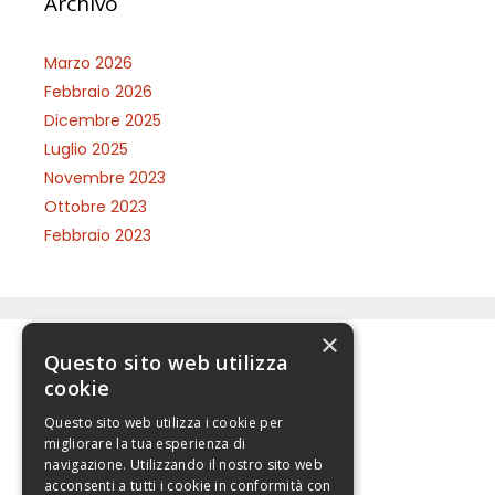
Archivo
Marzo 2026
Febbraio 2026
Dicembre 2025
Luglio 2025
Novembre 2023
Ottobre 2023
Febbraio 2023
×
Questo sito web utilizza
Categorie
cookie
Questo sito web utilizza i cookie per
JuS 231
migliorare la tua esperienza di
navigazione. Utilizzando il nostro sito web
acconsenti a tutti i cookie in conformità con