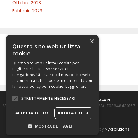
Ottobre 2023
Febbraio 2023
×
Questo sito web utilizza
Categorie
cookie
Questo sito web utilizza i cookie per
JuS 231
migliorare la tua esperienza di
navigazione. Utilizzando il nostro sito web
acconsenti a tutti i cookie in conformità con
la nostra policy per i cookie.
Leggi di più
STRETTAMENTE NECESSARI
STUDIO LEGALE AVV. PATRIZIA LASCARI
Via Paleocapa n. 18 24122 - BERGAMO - Italy - P. IVA IT03648430167
ACCETTA TUTTO
RIFIUTA TUTTO
Privacy Policy
|
Cookie Policy
MOSTRA DETTAGLI
All Rights Reserved. | Made with
& Caffeine by
Nyxsolutions